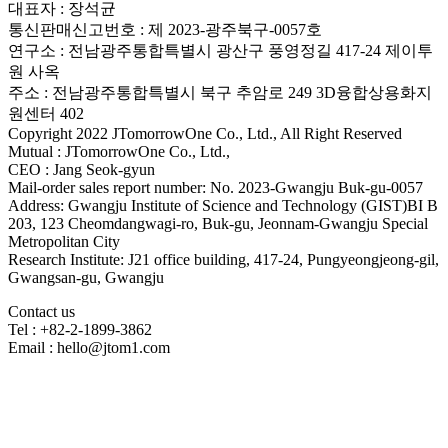
대표자 : 장석균
통신판매신고번호 : 제 2023-광주북구-0057호
연구소 : 전남광주통합특별시 광산구 풍영정길 417-24 제이투
원 사옥
주소 : 전남광주통합특별시 북구 추암로 249 3D융합상용화지
원센터 402
Copyright 2022 JTomorrowOne Co., Ltd., All Right Reserved
Mutual : JTomorrowOne Co., Ltd.,
CEO : Jang Seok-gyun
Mail-order sales report number: No. 2023-Gwangju Buk-gu-0057
Address: Gwangju Institute of Science and Technology (GIST)BI B
203, 123 Cheomdangwagi-ro, Buk-gu, Jeonnam-Gwangju Special
Metropolitan City
Research Institute: J21 office building, 417-24, Pungyeongjeong-gil,
Gwangsan-gu, Gwangju
Contact us
Tel : +82-2-1899-3862
Email : hello@jtom1.com