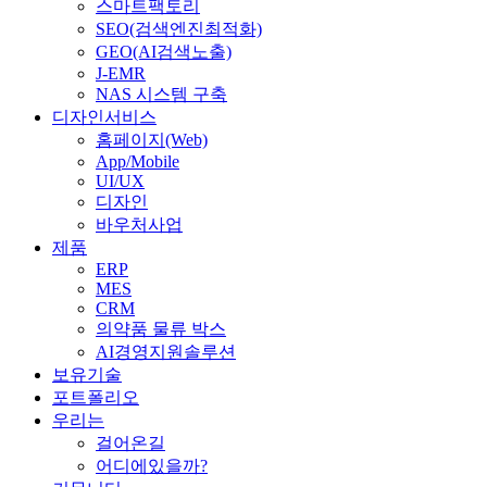
스마트팩토리
SEO(검색엔진최적화)
GEO(AI검색노출)
J-EMR
NAS 시스템 구축
디자인서비스
홈페이지(Web)
App/Mobile
UI/UX
디자인
바우처사업
제품
ERP
MES
CRM
의약품 물류 박스
AI경영지원솔루션
보유기술
포트폴리오
우리는
걸어온길
어디에있을까?