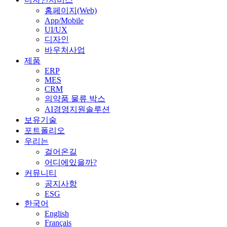
홈페이지(Web)
App/Mobile
UI/UX
디자인
바우처사업
제품
ERP
MES
CRM
의약품 물류 박스
AI경영지원솔루션
보유기술
포트폴리오
우리는
걸어온길
어디에있을까?
커뮤니티
공지사항
ESG
한국어
English
Français